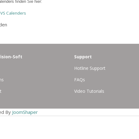
lenders finden Sie hier:
 NVS Calenders
den
ision-Soft
Support
Hotline Support
ns
FAQs
t
Video Tutorials
ned By
JoomShaper