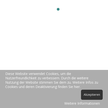
New-Vision-Soft
Preise
Über uns
Kontakt
Support
Hotline Support
FAQs
Video Tutorials
Allgemein
Datenschutz
AGBs
Impressum
© 2026 New-Vision-Soft Michael Wölfel. Designed By
Diese Website verwendet Cookies, um die
JoomShaper
Nutzerfreundlichkeit zu verbessern. Durch die weitere
Nutzung der Website stimmen Sie dem zu. Weitere Infos zu
Cookies und deren Deaktivierung finden Sie hier.
Akzeptieren
Weitere Informationen