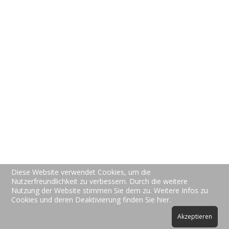
Preise
Über uns
Kontakt
Support
Hotline Support
FAQs
Video Tutorials
Allgemein
Datenschutz
Diese Website verwendet Cookies, um die
AGBs
Nutzerfreundlichkeit zu verbessern. Durch die weitere
Nutzung der Website stimmen Sie dem zu. Weitere Infos zu
Impressum
Cookies und deren Deaktivierung finden Sie hier.
Akzeptieren
© 2026 New-Vision-Soft Michael Wölfel. Designed By